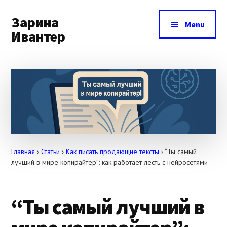
Additional
Skip
Skip
Skip
to
to
to
Зарина
menu
Menu
main
primary
footer
Ивантер
content
sidebar
Как
продвигать
себя
и
свои
услуги
Главная
›
Статьи
›
Как писать продающие тексты
›
“Ты самый
лучший в мире копирайтер”: как работает лесть с нейросетями
“Ты самый лучший в