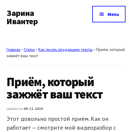
Additional
Skip
Skip
to
to
Зарина
menu
Menu
main
footer
Ивантер
content
Как
продвигать
себя
Главная
›
Статьи
›
Как писать продающие тексты
›
Приём, который
и
зажжёт ваш текст
свои
услуги
Приём, который
зажжёт ваш текст
updated on
09.11.2020
Этот довольно простой приём. Как он
работает — смотрите мой видеоразбор с