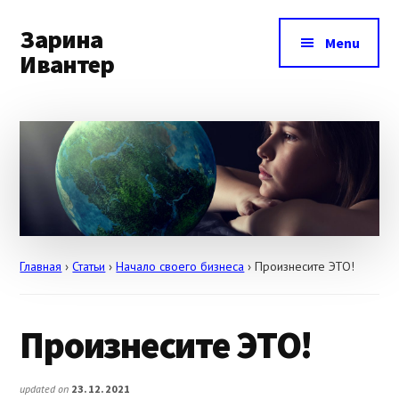
Additional
Skip
Skip
Skip
to
to
to
Зарина
menu
Menu
main
primary
footer
Ивантер
content
sidebar
Как
продвигать
себя
и
свои
услуги
Главная
›
Статьи
›
Начало своего бизнеса
›
Произнесите ЭТО!
Произнесите ЭТО!
updated on
23.12.2021