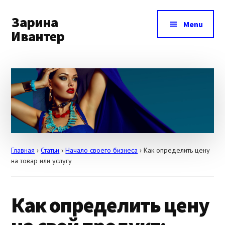
Additional
Skip
Skip
Skip
to
to
to
Зарина
menu
Menu
main
primary
footer
Ивантер
content
sidebar
Как
продвигать
себя
и
свои
услуги
Главная
›
Статьи
›
Начало своего бизнеса
›
Как определить цену
на товар или услугу
Как определить цену