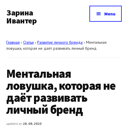
Additional
Skip
Skip
Skip
to
to
to
Зарина
menu
Menu
main
primary
footer
Ивантер
content
sidebar
Как
продвигать
Главная
›
Статьи
›
Развитие личного бренда
›
Ментальная
себя
ловушка, которая не даёт развивать личный бренд
и
свои
Ментальная
услуги
ловушка, которая не
даёт развивать
личный бренд
updated on
28.09.2023